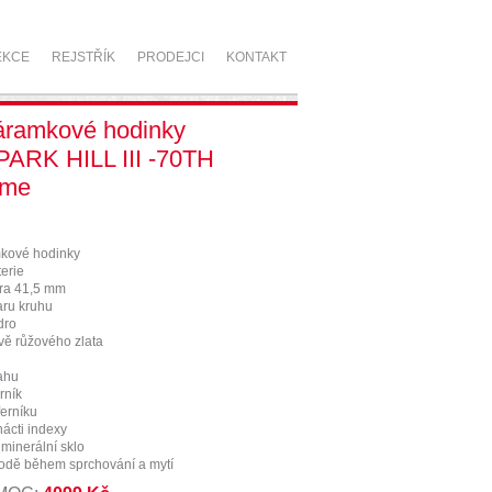
EKCE
REJSTŘÍK
PRODEJCI
KONTAKT
áramkové hodinky
ARK HILL III -70TH
ime
kové hodinky
erie
ra 41,5 mm
aru kruhu
dro
vě růžového zlata
ahu
rník
ferníku
nácti indexy
 minerální sklo
vodě během sprchování a mytí