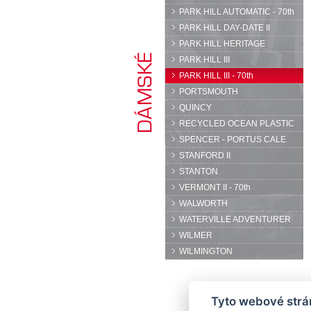
PARK HILL AUTOMATIC - 70th
PARK HILL DAY-DATE II
PARK HILL HERITAGE
PARK HILL III
PARK HILL III - 70th
PORTSMOUTH
QUINCY
RECYCLED OCEAN PLASTIC
SPENCER - PORTUS CALE
STANFORD II
STANTON
VERMONT II - 70th
WALWORTH
WATERVILLE ADVENTURER
WILMER
WILMINGTON
Tyto webové strán