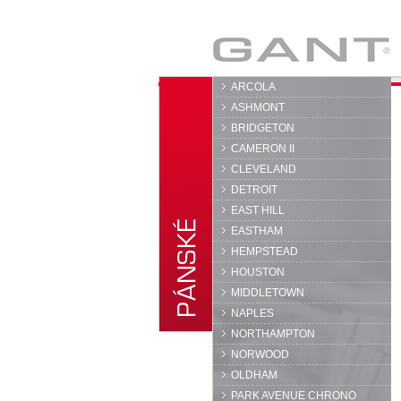
GANT
ARCOLA
ASHMONT
BRIDGETON
CAMERON II
CLEVELAND
DETROIT
EAST HILL
EASTHAM
HEMPSTEAD
HOUSTON
MIDDLETOWN
NAPLES
NORTHAMPTON
NORWOOD
OLDHAM
PARK AVENUE CHRONO