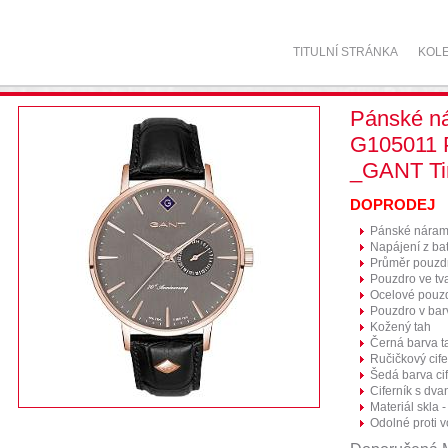
TITULNÍ STRÁNKA
KOL
Pánské n
G105011 P
_GANT T
DOPRODEJ
Pánské náram
Napájení z bat
Průměr pouzd
Pouzdro ve tv
Ocelové pouz
Pouzdro v bar
Kožený tah
Černá barva t
Ručičkový cife
Šedá barva ci
Ciferník s dva
Materiál skla -
Odolné proti 