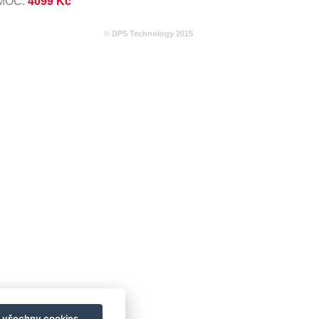
 MOC:
4099 Kč
© DPS Technology 2015
t všechny cookies