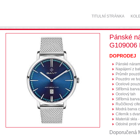
TITULNÍ STRÁNKA
KOL
Pánské n
G109006
DOPRODEJ
Pánské náram
Napájení z bat
Průměr pouzd
Pouzdro ve tv
Ocelové pouz
Stříbrná barv
Ocelový tah
Stříbrná barva
Ručičkový cife
Modrá barva c
Ciferník s dva
Materiál skla -
Odolné proti 
Doporučená