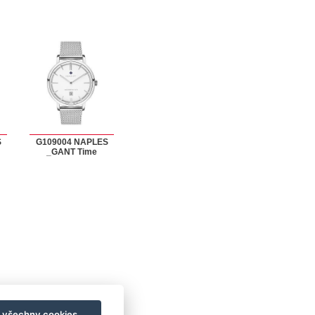
S
G109004 NAPLES
_GANT Time
S
t všechny cookies