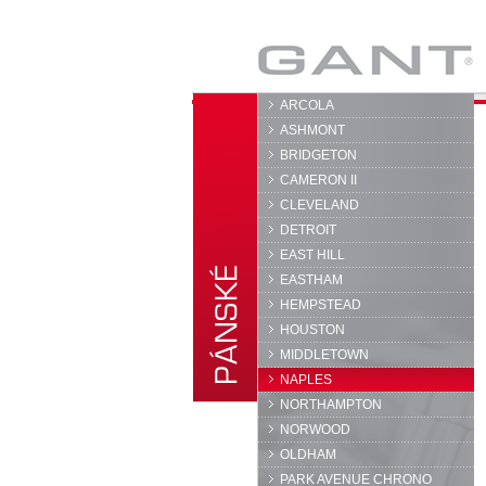
GANT
ARCOLA
ASHMONT
BRIDGETON
CAMERON II
CLEVELAND
DETROIT
EAST HILL
EASTHAM
HEMPSTEAD
HOUSTON
MIDDLETOWN
NAPLES
NORTHAMPTON
NORWOOD
OLDHAM
PARK AVENUE CHRONO