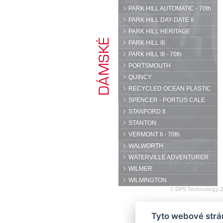
PARK HILL AUTOMATIC - 70th
PARK HILL DAY-DATE II
PARK HILL HERITAGE
PARK HILL III
PARK HILL III - 70th
PORTSMOUTH
QUINCY
RECYCLED OCEAN PLASTIC
SPENCER - PORTUS CALE
STANFORD II
STANTON
VERMONT II - 70th
WALWORTH
WATERVILLE ADVENTURER
WILMER
WILMINGTON
© DPS Technology 
Tyto webové strán