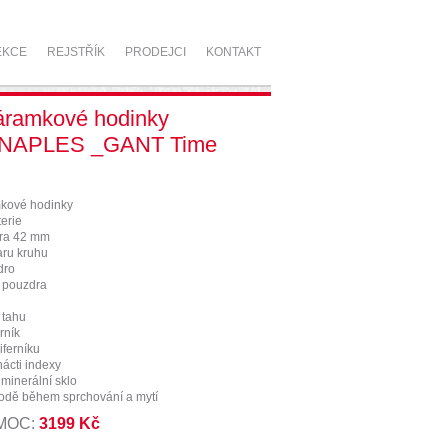
EKCE
REJSTŘÍK
PRODEJCI
KONTAKT
áramkové hodinky
 NAPLES _GANT Time
kové hodinky
erie
ra 42 mm
aru kruhu
dro
a pouzdra
 tahu
rník
iferníku
nácti indexy
 minerální sklo
vodě během sprchování a mytí
 MOC:
3199 Kč