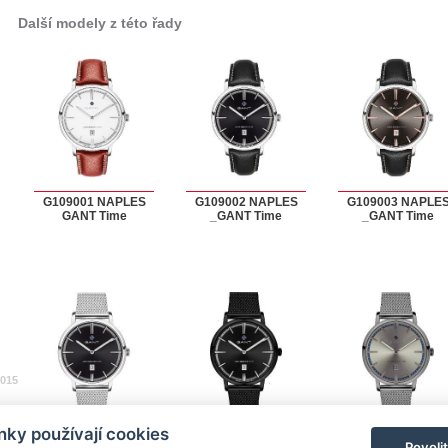
Další modely z této řady
G109001 NAPLES
G109002 NAPLES
G109003 NAPLE
GANT Time
_GANT Time
_GANT Time
2015
ky používají cookies
G109005 NAPLES
G109015 NAPLES
G109016 NAPLE
Povoli