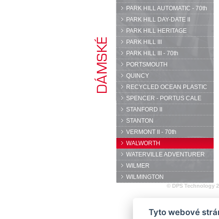
PARK HILL AUTOMATIC - 70th
PARK HILL DAY-DATE II
PARK HILL HERITAGE
PARK HILL III
PARK HILL III - 70th
PORTSMOUTH
QUINCY
RECYCLED OCEAN PLASTIC
SPENCER - PORTUS CALE
STANFORD II
STANTON
VERMONT II - 70th
WALWORTH
WATERVILLE ADVENTURER
WILMER
WILMINGTON
© DPS Technology 
Tyto webové strán