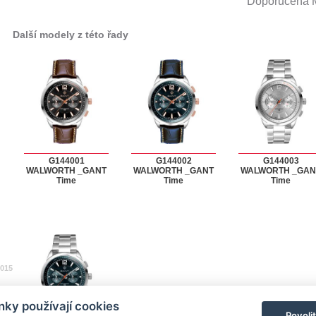
Doporučená
Další modely z této řady
G144001
G144002
G144003
WALWORTH _GANT
WALWORTH _GANT
WALWORTH _GAN
Time
Time
Time
2015
ky používají cookies
Povoli