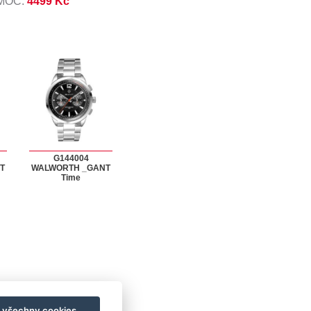
 MOC:
4499 Kč
G144004
T
WALWORTH _GANT
Time
t všechny cookies