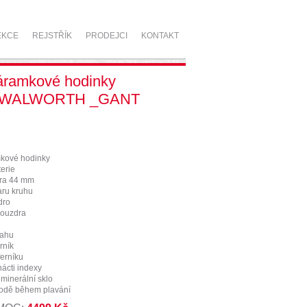
EKCE
REJSTŘÍK
PRODEJCI
KONTAKT
áramkové hodinky
 WALWORTH _GANT
kové hodinky
erie
ra 44 mm
aru kruhu
dro
pouzdra
tahu
rník
ferníku
nácti indexy
 minerální sklo
vodě během plavání