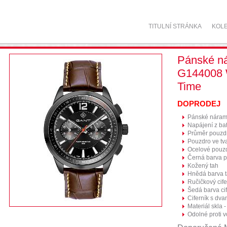
TITULNÍ STRÁNKA
KOL
Pánské n
G144008
Time
DOPRODEJ
Pánské náram
Napájení z bat
Průměr pouzd
Pouzdro ve tv
Ocelové pouz
Černá barva 
Kožený tah
Hnědá barva 
Ručičkový cife
Šedá barva ci
Ciferník s dva
Materiál skla -
Odolné proti 