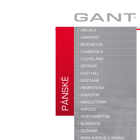
GANT
ARCOLA
ASHMONT
BRIDGETON
CAMERON II
CLEVELAND
DETROIT
EAST HILL
EASTHAM
HEMPSTEAD
HOUSTON
MIDDLETOWN
NAPLES
NORTHAMPTON
NORWOOD
OLDHAM
PARK AVENUE CHRONO