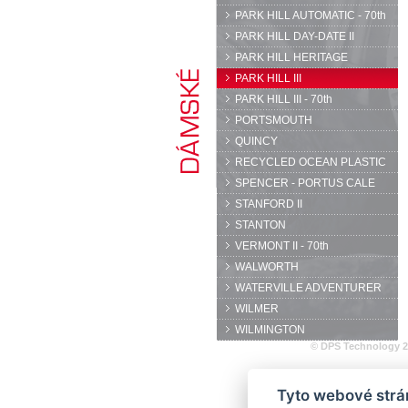
PARK HILL AUTOMATIC - 70th
PARK HILL DAY-DATE II
PARK HILL HERITAGE
PARK HILL III
PARK HILL III - 70th
PORTSMOUTH
QUINCY
RECYCLED OCEAN PLASTIC
SPENCER - PORTUS CALE
STANFORD II
STANTON
VERMONT II - 70th
WALWORTH
WATERVILLE ADVENTURER
WILMER
WILMINGTON
© DPS Technology 
Tyto webové strán