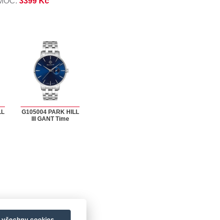
 MOC:
3399 Kč
LL
G105004 PARK HILL
III GANT Time
t všechny cookies