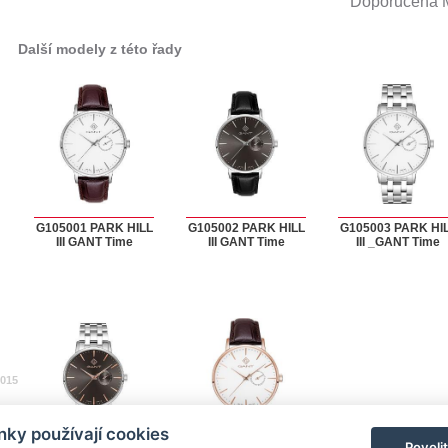
Doporučená
Další modely z této řady
G105001 PARK HILL
G105002 PARK HILL
G105003 PARK HI
III GANT Time
III GANT Time
III _GANT Time
2015
ky používají cookies
Povoli