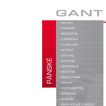
GANT
ARCOLA
ASHMONT
BRIDGETON
CAMERON II
CLEVELAND
DETROIT
EAST HILL
EASTHAM
HEMPSTEAD
HOUSTON
MIDDLETOWN
NAPLES
NORTHAMPTON
NORWOOD
OLDHAM
PARK AVENUE CHRONO