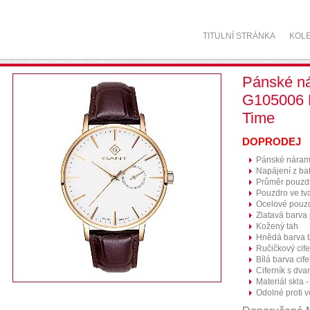
TITULNÍ STRÁNKA
KOL
Pánské n
G105006 
Time
DOPRODEJ
Pánské náram
Napájení z bat
Průměr pouzd
Pouzdro ve tv
Ocelové pouz
Zlatavá barva
Kožený tah
Hnědá barva 
Ručičkový cife
Bílá barva cife
Ciferník s dva
Materiál skla -
Odolné proti 