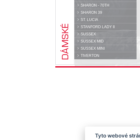
SHARON - 70TH
SHARON 39
ST. LUCIA
STANFORD LADY II
SUSSEX
SUSSEX MID
SUSSEX MINI
TIVERTON
Tyto webové strán