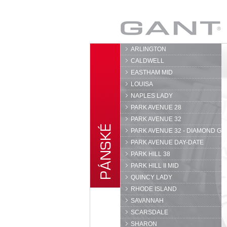
GANT
ARLINGTON
CALDWELL
EASTHAM MID
LOUISA
NAPLES LADY
PARK AVENUE 28
PARK AVENUE 32
PARK AVENUE 32 - DIAMOND G
PARK AVENUE DAY-DATE
PARK HILL 38
PARK HILL II MID
QUINCY LADY
RHODE ISLAND
SAVANNAH
SCARSDALE
SHARON