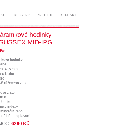
EKCE
REJSTŘÍK
PRODEJCI
KONTAKT
áramkové hodinky
 SUSSEX MID-IPG
me
kové hodinky
erie
ra 37,5 mm
aru kruhu
dro
vě růžového zlata
ové zlato
rník
ferníku
nácti indexy
 minerální sklo
vodě během plavání
 MOC:
6290 Kč