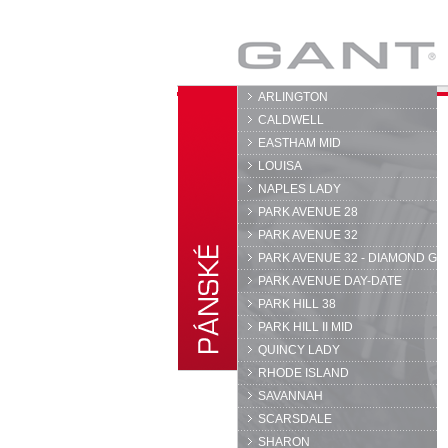
GANT
ARLINGTON
CALDWELL
EASTHAM MID
LOUISA
NAPLES LADY
PARK AVENUE 28
PARK AVENUE 32
PARK AVENUE 32 - DIAMOND G
PARK AVENUE DAY-DATE
PARK HILL 38
PARK HILL II MID
QUINCY LADY
RHODE ISLAND
SAVANNAH
SCARSDALE
SHARON