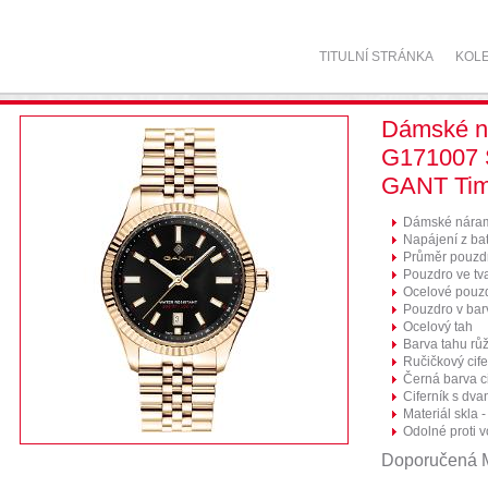
TITULNÍ STRÁNKA
KOL
Dámské n
G171007
GANT Ti
Dámské náram
Napájení z bat
Průměr pouzd
Pouzdro ve tv
Ocelové pouz
Pouzdro v bar
Ocelový tah
Barva tahu růž
Ručičkový cife
Černá barva ci
Ciferník s dva
Materiál skla -
Odolné proti 
Doporučená