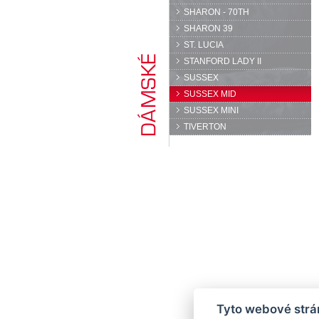
SHARON - 70TH
SHARON 39
ST. LUCIA
STANFORD LADY II
SUSSEX
SUSSEX MID
SUSSEX MINI
TIVERTON
Tyto webové strán