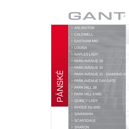
GANT
ARLINGTON
CALDWELL
EASTHAM MID
LOUISA
NAPLES LADY
PARK AVENUE 28
PARK AVENUE 32
PARK AVENUE 32 - DIAMOND G
PARK AVENUE DAY-DATE
PARK HILL 38
PARK HILL II MID
QUINCY LADY
RHODE ISLAND
SAVANNAH
SCARSDALE
SHARON