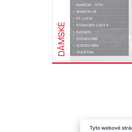
SHARON - 70TH
SHARON 39
ST. LUCIA
STANFORD LADY II
SUSSEX
SUSSEX MID
SUSSEX MINI
TIVERTON
Tyto webové strán