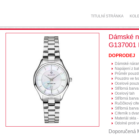
TITULNÍ STRÁNKA
KOL
Dámské n
G137001
DOPRODEJ
Dámské náram
Napájení z bat
Průměr pouzd
Pouzdro ve tv
Ocelové pouz
Stříbrná barv
Ocelový tah
Stříbrná barva
Ručičkový cife
Stříbrná barva
Ciferník s dva
Materiál skla -
Odolné proti 
Doporučená