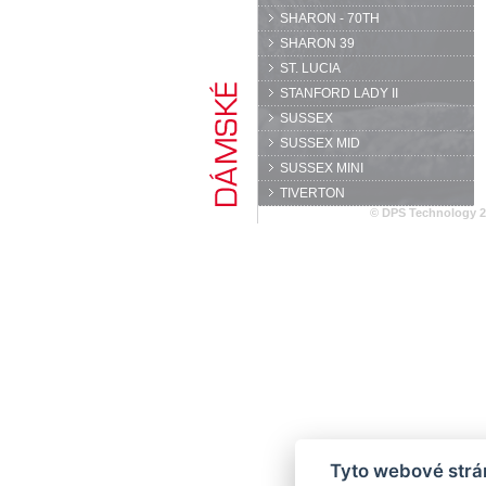
SHARON - 70TH
SHARON 39
ST. LUCIA
STANFORD LADY II
SUSSEX
SUSSEX MID
SUSSEX MINI
TIVERTON
© DPS Technology 
Tyto webové strán