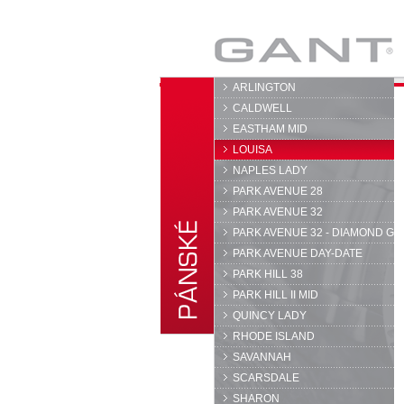
GANT
ARLINGTON
CALDWELL
EASTHAM MID
LOUISA
NAPLES LADY
PARK AVENUE 28
PARK AVENUE 32
PARK AVENUE 32 - DIAMOND G
PARK AVENUE DAY-DATE
PARK HILL 38
PARK HILL II MID
QUINCY LADY
RHODE ISLAND
SAVANNAH
SCARSDALE
SHARON