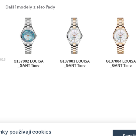
Další modely z této řady
2015
G137002 LOUISA
G137003 LOUISA
G137004 LOUISA
_GANT Time
_GANT Time
_GANT Time
ky používají cookies
Povoli