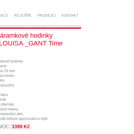
EKCE
REJSTŘÍK
PRODEJCI
KONTAKT
áramkové hodinky
 LOUISA _GANT Time
kové hodinky
erie
ra 33 mm
aru kruhu
dro
a pouzdra
 tahu
rník
 ciferníku
nácti indexy
 minerální sklo
vodě během sprchování a mytí
 MOC:
3399 Kč